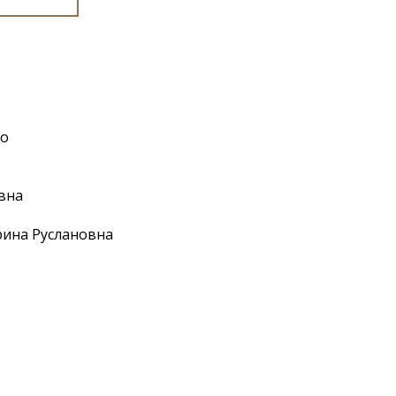
ко
вна
ина Руслановна