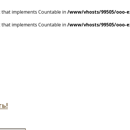
ct that implements Countable in
/www/vhosts/99505/ooo-ex
ct that implements Countable in
/www/vhosts/99505/ooo-ex
ь!